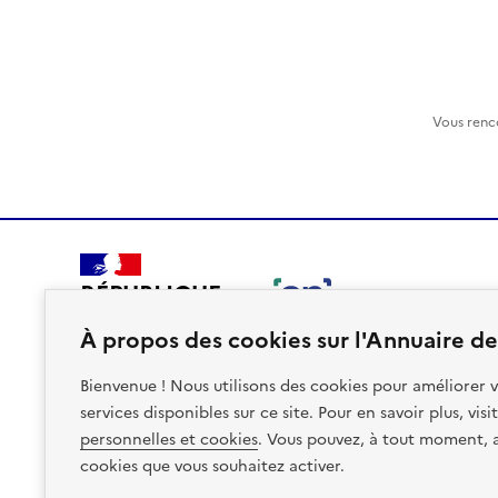
Vous renc
RÉPUBLIQUE
FRANÇAISE
À propos des cookies sur l'Annuaire des
Bienvenue ! Nous utilisons des cookies pour améliorer v
services disponibles sur ce site. Pour en savoir plus, vis
personnelles et cookies
. Vous pouvez, à tout moment, av
Plan du site
Accessibilite : non conforme
Mentions léga
cookies que vous souhaitez activer.