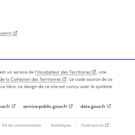
support
est un service de
l'Incubateur des Territoires
, une
de la Cohésion des Territoires
. Le code source de ce
nce libre. Le design de ce site est conçu avec le système
uv.fr
service-public.gouv.fr
data.gouv.fr
Kit de communication
Statistiques
Code source