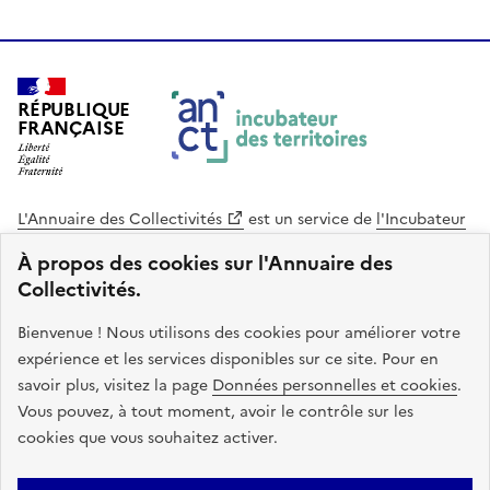
RÉPUBLIQUE
FRANÇAISE
L'Annuaire des Collectivités
est un service de
l'Incubateur
des Territoires
, une mission de
l'Agence Nationale de la
À propos des cookies sur l'Annuaire des
Cohésion des Territoires
. Le code source de ce site web
Collectivités.
est disponible en licence libre. Le design de ce site est conçu
avec le système de design de l’État.
Bienvenue ! Nous utilisons des cookies pour améliorer votre
expérience et les services disponibles sur ce site. Pour en
legifrance.gouv.fr
info.gouv.fr
savoir plus, visitez la page
Données personnelles et cookies
.
Vous pouvez, à tout moment, avoir le contrôle sur les
service-public.gouv.fr
data.gouv.fr
cookies que vous souhaitez activer.
Plan du site
Accessibilite : non conforme
Mentions légales