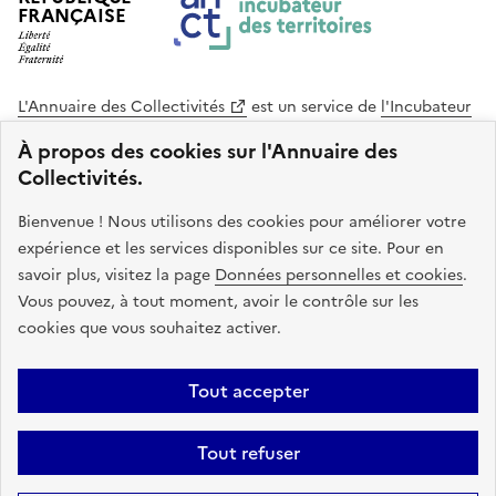
FRANÇAISE
L'Annuaire des Collectivités
est un service de
l'Incubateur
des Territoires
, une mission de
l'Agence Nationale de la
À propos des cookies sur l'Annuaire des
Cohésion des Territoires
. Le code source de ce site web
Collectivités.
est disponible en licence libre. Le design de ce site est conçu
avec le système de design de l’État.
Bienvenue ! Nous utilisons des cookies pour améliorer votre
expérience et les services disponibles sur ce site. Pour en
legifrance.gouv.fr
info.gouv.fr
savoir plus, visitez la page
Données personnelles et cookies
.
Vous pouvez, à tout moment, avoir le contrôle sur les
service-public.gouv.fr
data.gouv.fr
cookies que vous souhaitez activer.
Plan du site
Accessibilite : non conforme
Mentions légales
Tout accepter
Politique de confidentialité
Gestion des cookies
FAQ
Kit de
Tout refuser
communication
Statistiques
Code source