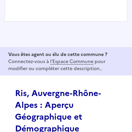
I
t
e
m
1
Vous êtes agent ou élu de cette commune ?
o
Connectez-vous à
l'Espace Commune
pour
f
modifier ou compléter cette description..
3
Ris, Auvergne-Rhône-
Alpes : Aperçu
Géographique et
Démographique