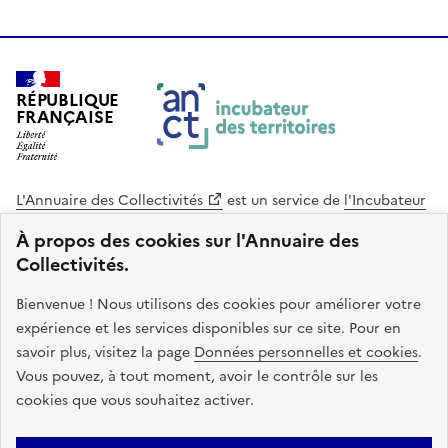
RÉPUBLIQUE
FRANÇAISE
L'Annuaire des Collectivités
est un service de
l'Incubateur
des Territoires
, une mission de
l'Agence Nationale de la
À propos des cookies sur l'Annuaire des
Cohésion des Territoires
. Le code source de ce site web
Collectivités.
est disponible en licence libre. Le design de ce site est conçu
avec le système de design de l’État.
Bienvenue ! Nous utilisons des cookies pour améliorer votre
expérience et les services disponibles sur ce site. Pour en
legifrance.gouv.fr
info.gouv.fr
savoir plus, visitez la page
Données personnelles et cookies
.
Vous pouvez, à tout moment, avoir le contrôle sur les
service-public.gouv.fr
data.gouv.fr
cookies que vous souhaitez activer.
Plan du site
Accessibilite : non conforme
Mentions légales