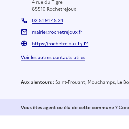
4 rue du Tigre
85510 Rochetrejoux
02 51 91 45 24
mairie@rochetrejoux.fr
https://rochetrejoux.fr/
Voir les autres contacts utiles
Aux alentours :
Saint-Prouant
,
Mouchamps
,
Le B
Vous êtes agent ou élu de cette commune ?
Conn