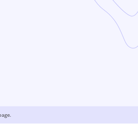
page.