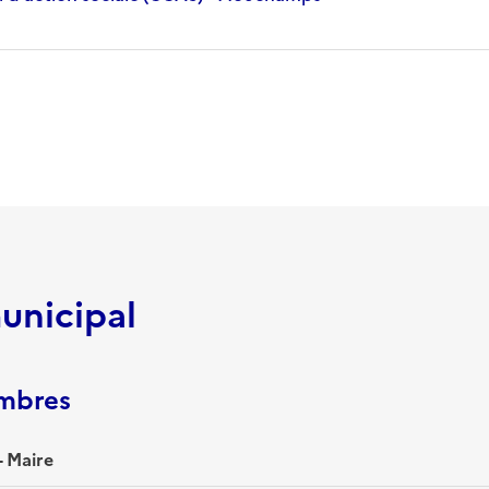
unicipal
embres
 Maire