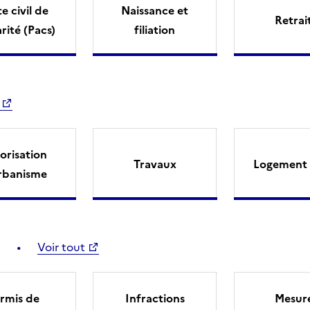
e civil de
Naissance et
Retrai
arité (Pacs)
filiation
orisation
Travaux
Logement 
rbanisme
Voir tout
rmis de
Infractions
Mesur