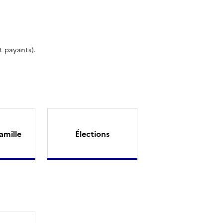
t payants).
amille
Élections