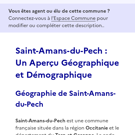
e
Vous êtes agent ou élu de cette commune ?
m
Connectez-vous à
l'Espace Commune
pour
1
modifier ou compléter cette description..
o
f
3
Saint-Amans-du-Pech :
Un Aperçu Géographique
et Démographique
Géographie de Saint-Amans-
du-Pech
Saint-Amans-du-Pech
est une commune
française située dans la région
Occitanie
et le