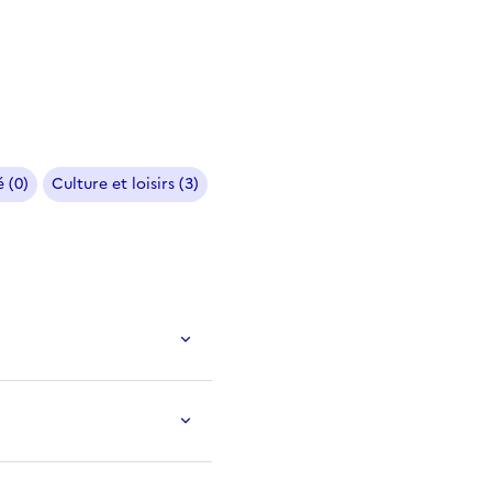
 (0)
Culture et loisirs (3)