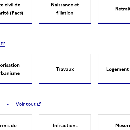
e civil de
Naissance et
Retrai
arité (Pacs)
filiation
orisation
Travaux
Logement 
rbanisme
Voir tout
rmis de
Infractions
Mesur