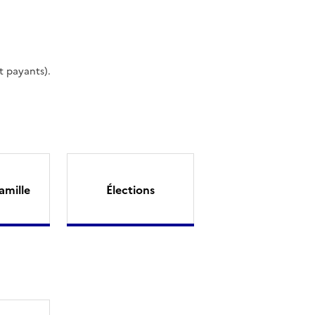
t payants).
amille
Élections