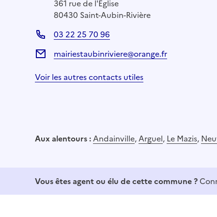
361 rue de l'Église
80430 Saint-Aubin-Rivière
03 22 25 70 96
mairiestaubinriviere@orange.fr
Voir les autres contacts utiles
Aux alentours :
Andainville
,
Arguel
,
Le Mazis
,
Neu
Vous êtes agent ou élu de cette commune ?
Conn