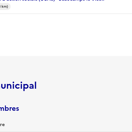
3 km)
unicipal
embres
re