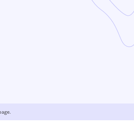
page.