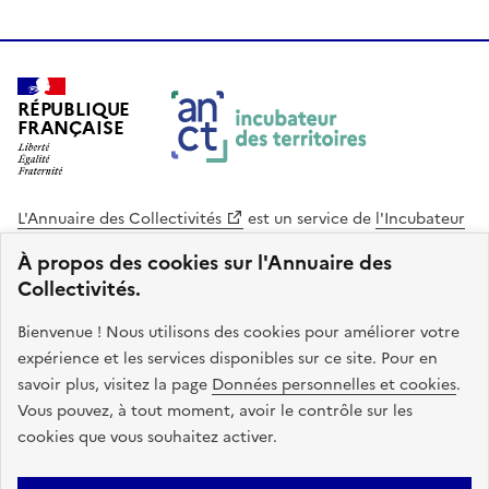
RÉPUBLIQUE
FRANÇAISE
L'Annuaire des Collectivités
est un service de
l'Incubateur
des Territoires
, une mission de
l'Agence Nationale de la
À propos des cookies sur l'Annuaire des
Cohésion des Territoires
. Le code source de ce site web
Collectivités.
est disponible en licence libre. Le design de ce site est conçu
avec le système de design de l’État.
Bienvenue ! Nous utilisons des cookies pour améliorer votre
expérience et les services disponibles sur ce site. Pour en
legifrance.gouv.fr
info.gouv.fr
savoir plus, visitez la page
Données personnelles et cookies
.
Vous pouvez, à tout moment, avoir le contrôle sur les
service-public.gouv.fr
data.gouv.fr
cookies que vous souhaitez activer.
Plan du site
Accessibilite : non conforme
Mentions légales