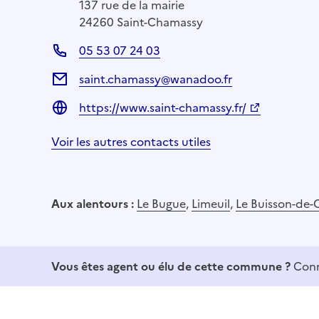
137 rue de la mairie
24260 Saint-Chamassy
05 53 07 24 03
saint.chamassy@wanadoo.fr
https://www.saint-chamassy.fr/
Voir les autres contacts utiles
Aux alentours :
Le Bugue
,
Limeuil
,
Le Buisson-de-
Vous êtes agent ou élu de cette commune ?
Conn