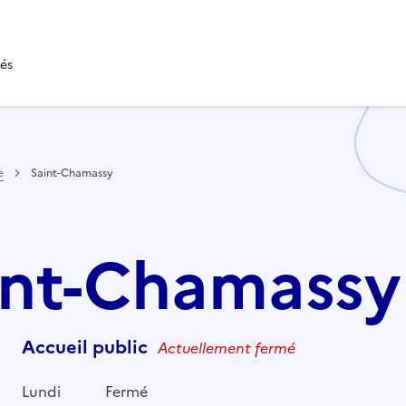
tés
e
Saint-Chamassy
aint-Chamassy
Accueil public
Actuellement fermé
Lundi
Fermé