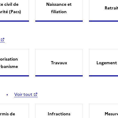
e civil de
Naissance et
Retrai
arité (Pacs)
filiation
orisation
Travaux
Logement 
rbanisme
Voir tout
rmis de
Infractions
Mesur