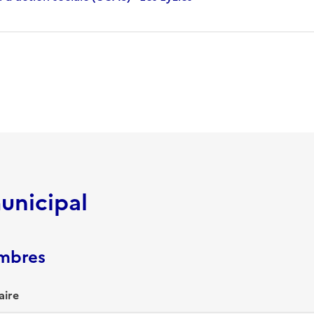
unicipal
embres
aire