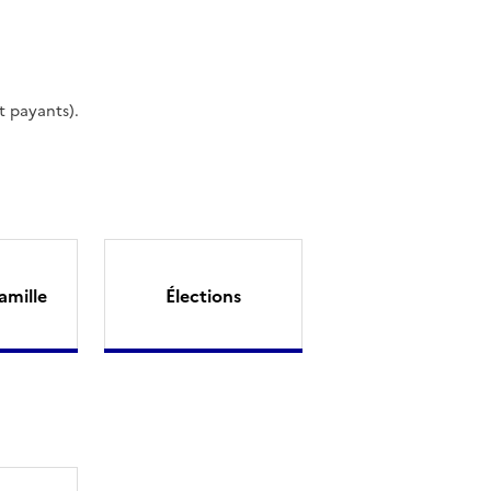
t payants).
amille
Élections