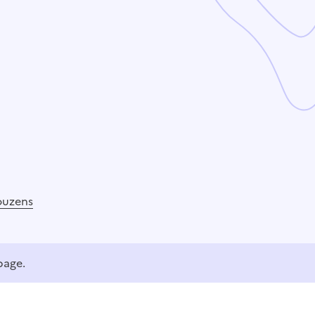
ouzens
page.