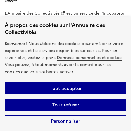
L'Annuaire des Collectivités
est un service de
l'Incubateur
des Territoires
, une mission de
l'Agence Nationale de la
À propos des cookies sur l'Annuaire des
Cohésion des Territoires
. Le code source de ce site web
Collectivités.
est disponible en licence libre. Le design de ce site est conçu
avec le système de design de l’État.
Bienvenue ! Nous utilisons des cookies pour améliorer votre
expérience et les services disponibles sur ce site. Pour en
legifrance.gouv.fr
info.gouv.fr
savoir plus, visitez la page
Données personnelles et cookies
.
Vous pouvez, à tout moment, avoir le contrôle sur les
service-public.gouv.fr
data.gouv.fr
cookies que vous souhaitez activer.
Plan du site
Accessibilite : non conforme
Mentions légales
Tout accepter
Politique de confidentialité
Gestion des cookies
FAQ
Kit de
Tout refuser
communication
Statistiques
Code source
Sauf mention contraire, tous les contenus de ce site sont sous
licence
Personnaliser
etalab-2.0