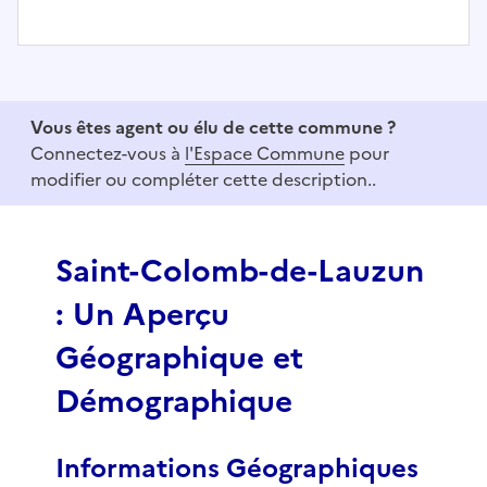
I
t
e
Vous êtes agent ou élu de cette commune ?
m
Connectez-vous à
l'Espace Commune
pour
1
modifier ou compléter cette description..
o
f
3
Saint-Colomb-de-Lauzun
: Un Aperçu
Géographique et
Démographique
Informations Géographiques