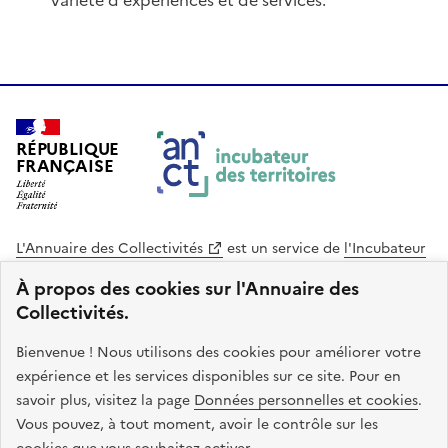
variété d'expériences et de services.
RÉPUBLIQUE
FRANÇAISE
L'Annuaire des Collectivités
est un service de
l'Incubateur
des Territoires
, une mission de
l'Agence Nationale de la
À propos des cookies sur l'Annuaire des
Cohésion des Territoires
. Le code source de ce site web
Collectivités.
est disponible en licence libre. Le design de ce site est conçu
avec le système de design de l’État.
Bienvenue ! Nous utilisons des cookies pour améliorer votre
expérience et les services disponibles sur ce site. Pour en
legifrance.gouv.fr
info.gouv.fr
savoir plus, visitez la page
Données personnelles et cookies
.
Vous pouvez, à tout moment, avoir le contrôle sur les
service-public.gouv.fr
data.gouv.fr