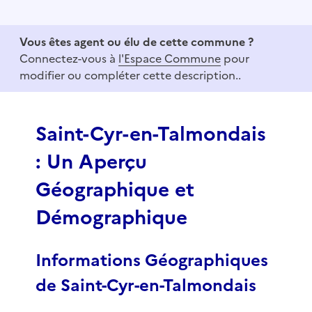
t
e
Vous êtes agent ou élu de cette commune ?
m
Connectez-vous à
l'Espace Commune
pour
1
modifier ou compléter cette description..
o
f
3
Saint-Cyr-en-Talmondais
: Un Aperçu
Géographique et
Démographique
Informations Géographiques
de Saint-Cyr-en-Talmondais