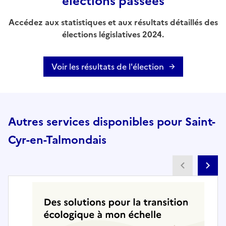
élections passées
Accédez aux statistiques et aux résultats détaillés des
élections législatives 2024.
Voir les résultats de l'élection
Autres services disponibles pour Saint-
Cyr-en-Talmondais
Partenai
Pa