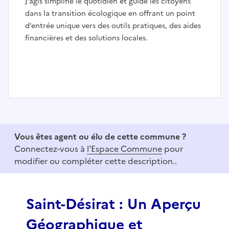
J’agis simplifie le quotidien et guide les citoyens
dans la transition écologique en offrant un point
d’entrée unique vers des outils pratiques, des aides
financières et des solutions locales.
I
t
e
Vous êtes agent ou élu de cette commune ?
m
Connectez-vous à
l'Espace Commune
pour
1
modifier ou compléter cette description..
o
f
3
Saint-Désirat : Un Aperçu
Géographique et