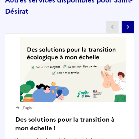
Autres services disponibles pour Saint-
Désirat
Partenai
Pa
J’agis
Des solutions pour la transition à
mon échelle !