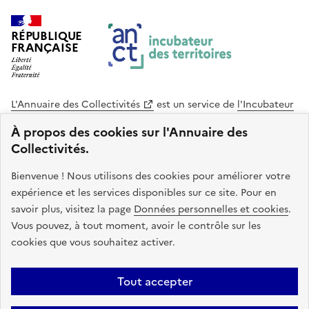
RÉPUBLIQUE
FRANÇAISE
L'Annuaire des Collectivités
est un service de
l'Incubateur
des Territoires
, une mission de
l'Agence Nationale de la
À propos des cookies sur l'Annuaire des
Cohésion des Territoires
. Le code source de ce site web
Collectivités.
est disponible en licence libre. Le design de ce site est conçu
avec le système de design de l’État.
Bienvenue ! Nous utilisons des cookies pour améliorer votre
expérience et les services disponibles sur ce site. Pour en
legifrance.gouv.fr
info.gouv.fr
savoir plus, visitez la page
Données personnelles et cookies
.
Vous pouvez, à tout moment, avoir le contrôle sur les
service-public.gouv.fr
data.gouv.fr
cookies que vous souhaitez activer.
Plan du site
Accessibilite : non conforme
Mentions légales
Tout accepter
Politique de confidentialité
Gestion des cookies
FAQ
Kit de