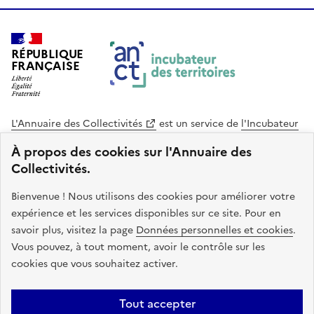
RÉPUBLIQUE
FRANÇAISE
L'Annuaire des Collectivités
est un service de
l'Incubateur
des Territoires
, une mission de
l'Agence Nationale de la
À propos des cookies sur l'Annuaire des
Cohésion des Territoires
. Le code source de ce site web
Collectivités.
est disponible en licence libre. Le design de ce site est conçu
avec le système de design de l’État.
Bienvenue ! Nous utilisons des cookies pour améliorer votre
expérience et les services disponibles sur ce site. Pour en
legifrance.gouv.fr
info.gouv.fr
savoir plus, visitez la page
Données personnelles et cookies
.
Vous pouvez, à tout moment, avoir le contrôle sur les
service-public.gouv.fr
data.gouv.fr
cookies que vous souhaitez activer.
Plan du site
Accessibilite : non conforme
Mentions légales
Tout accepter