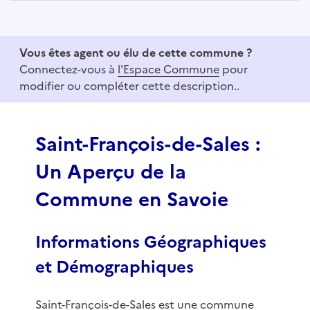
I
t
e
Vous êtes agent ou élu de cette commune ?
m
Connectez-vous à
l'Espace Commune
pour
1
modifier ou compléter cette description..
o
f
3
Saint-François-de-Sales :
Un Aperçu de la
Commune en Savoie
Informations Géographiques
et Démographiques
Saint-François-de-Sales est une commune