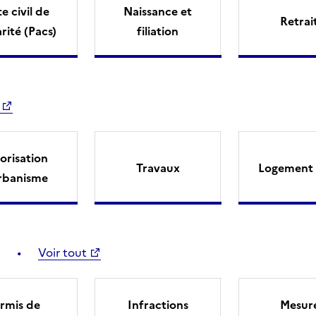
e civil de
Naissance et
Retrai
arité (Pacs)
filiation
orisation
Travaux
Logement 
rbanisme
Voir tout
rmis de
Infractions
Mesur