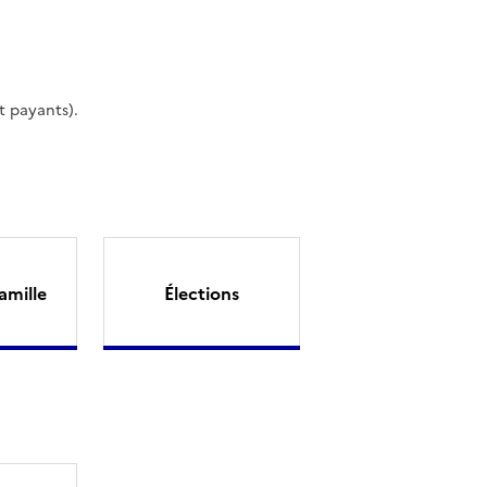
t payants).
amille
Élections