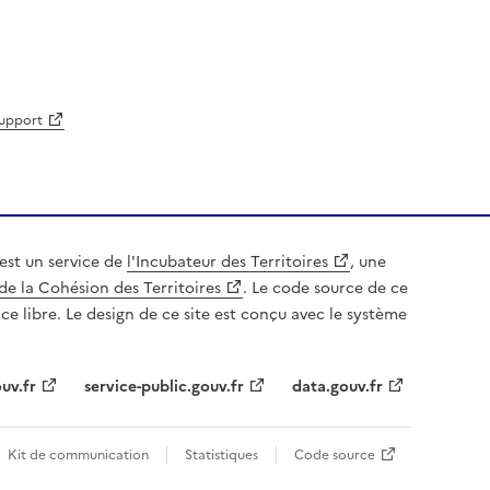
support
est un service de
l'Incubateur des Territoires
, une
de la Cohésion des Territoires
. Le code source de ce
nce libre. Le design de ce site est conçu avec le système
uv.fr
service-public.gouv.fr
data.gouv.fr
Kit de communication
Statistiques
Code source