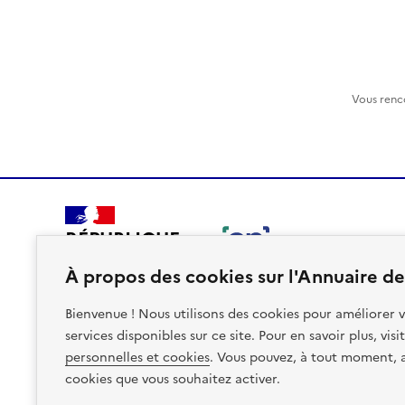
Vous renc
RÉPUBLIQUE
FRANÇAISE
À propos des cookies sur l'Annuaire des
Bienvenue ! Nous utilisons des cookies pour améliorer v
services disponibles sur ce site. Pour en savoir plus, vis
personnelles et cookies
. Vous pouvez, à tout moment, av
Plan du site
Accessibilite : non conforme
Mentions léga
cookies que vous souhaitez activer.