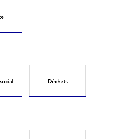
te
social
Déchets