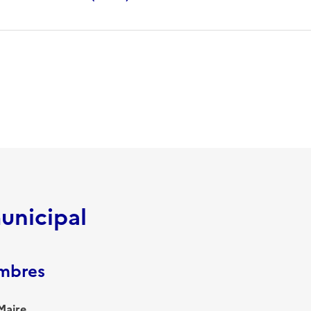
unicipal
embres
Maire