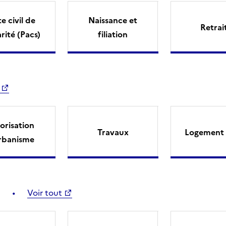
e civil de
Naissance et
Retrai
arité (Pacs)
filiation
orisation
Travaux
Logement 
rbanisme
Voir tout