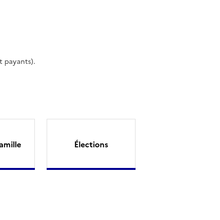
t payants).
amille
Élections