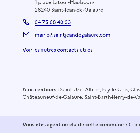
1 place Latour-Maubourg
26240 Saint-Jean-de-Galaure
04 75 68 40 93
mairie@saintjeandegalaure.com
Voir les autres contacts utiles
Aux alentours :
Saint-Uze
,
Albon
,
Fay-le-Clos
,
Cla
Châteauneuf-de-Galaure
,
Saint-Barthélemy-de-Va
Vous êtes agent ou élu de cette commune ?
Conn