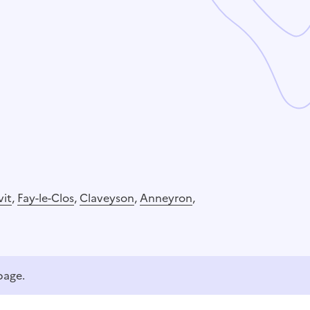
vit
,
Fay-le-Clos
,
Claveyson
,
Anneyron
,
page.