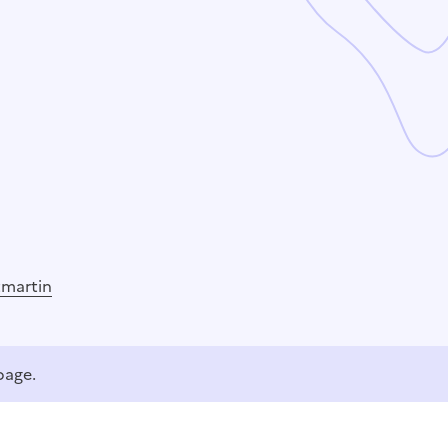
tmartin
page.