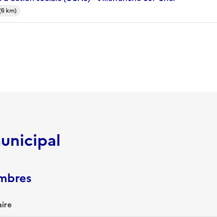
(6 km)
unicipal
embres
ire