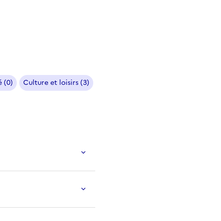
 (0)
Culture et loisirs (3)