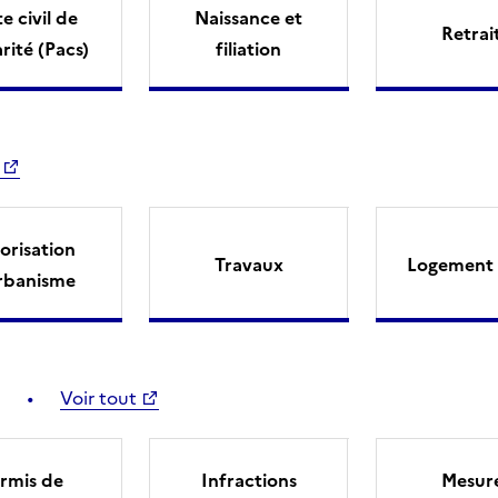
e civil de
Naissance et
Retrai
arité (Pacs)
filiation
orisation
Travaux
Logement 
rbanisme
Voir tout
rmis de
Infractions
Mesur