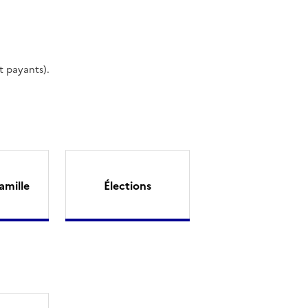
t payants).
amille
Élections