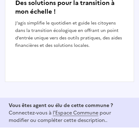
Des solutions pour la transition à
mon échelle !
J’agis simplifie le quotidien et guide les citoyens
dans la transition écologique en offrant un point
d’entrée unique vers des outils pratiques, des aides
financières et des solutions locales.
I
t
e
Vous êtes agent ou élu de cette commune ?
m
Connectez-vous à
l'Espace Commune
pour
1
modifier ou compléter cette description..
o
f
3