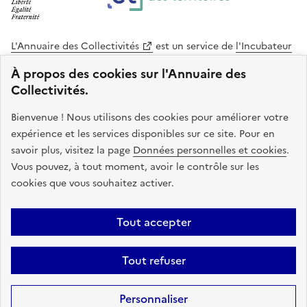
L'Annuaire des Collectivités
est un service de
l'Incubateur
des Territoires
, une mission de
l'Agence Nationale de la
À propos des cookies sur l'Annuaire des
Cohésion des Territoires
. Le code source de ce site web
Collectivités.
est disponible en licence libre. Le design de ce site est conçu
avec le système de design de l’État.
Bienvenue ! Nous utilisons des cookies pour améliorer votre
expérience et les services disponibles sur ce site. Pour en
legifrance.gouv.fr
info.gouv.fr
savoir plus, visitez la page
Données personnelles et cookies
.
Vous pouvez, à tout moment, avoir le contrôle sur les
service-public.gouv.fr
data.gouv.fr
cookies que vous souhaitez activer.
Plan du site
Accessibilite : non conforme
Mentions légales
Tout accepter
Politique de confidentialité
Gestion des cookies
FAQ
Kit de
Tout refuser
communication
Statistiques
Code source
Sauf mention contraire, tous les contenus de ce site sont sous
licence
Personnaliser
etalab-2.0