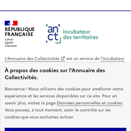
RÉPUBLIQUE
FRANÇAISE
L'Annuaire des Collectivités
est un service de
l'Incubateur
des Territoires
, une mission de
l'Agence Nationale de la
À propos des cookies sur l'Annuaire des
Cohésion des Territoires
. Le code source de ce site web
Collectivités.
est disponible en licence libre. Le design de ce site est conçu
avec le système de design de l’État.
Bienvenue ! Nous utilisons des cookies pour améliorer votre
expérience et les services disponibles sur ce site. Pour en
legifrance.gouv.fr
info.gouv.fr
savoir plus, visitez la page
Données personnelles et cookies
.
Vous pouvez, à tout moment, avoir le contrôle sur les
service-public.gouv.fr
data.gouv.fr
cookies que vous souhaitez activer.
Plan du site
Accessibilite : non conforme
Mentions légales