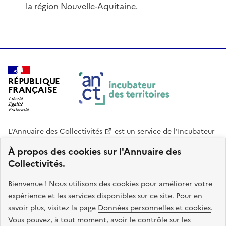
la région Nouvelle-Aquitaine.
RÉPUBLIQUE
FRANÇAISE
L'Annuaire des Collectivités
est un service de
l'Incubateur
des Territoires
, une mission de
l'Agence Nationale de la
À propos des cookies sur l'Annuaire des
Cohésion des Territoires
. Le code source de ce site web
Collectivités.
est disponible en licence libre. Le design de ce site est conçu
avec le système de design de l’État.
Bienvenue ! Nous utilisons des cookies pour améliorer votre
expérience et les services disponibles sur ce site. Pour en
legifrance.gouv.fr
info.gouv.fr
savoir plus, visitez la page
Données personnelles et cookies
.
Vous pouvez, à tout moment, avoir le contrôle sur les