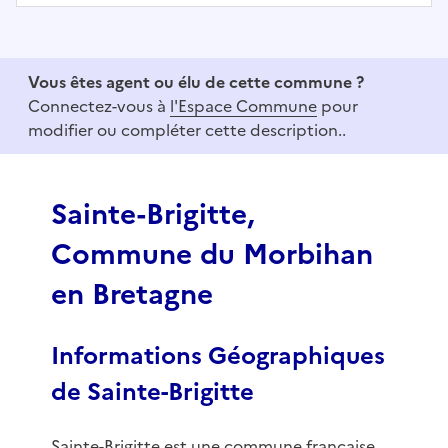
I
t
e
Vous êtes agent ou élu de cette commune ?
m
Connectez-vous à
l'Espace Commune
pour
1
modifier ou compléter cette description..
o
f
3
Sainte-Brigitte,
Commune du Morbihan
en Bretagne
Informations Géographiques
de Sainte-Brigitte
Sainte-Brigitte est une commune française