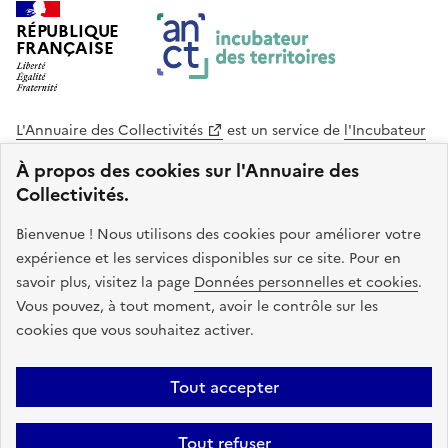
RÉPUBLIQUE
FRANÇAISE
L'Annuaire des Collectivités
est un service de
l'Incubateur
des Territoires
, une mission de
l'Agence Nationale de la
À propos des cookies sur l'Annuaire des
Cohésion des Territoires
. Le code source de ce site web
Collectivités.
est disponible en licence libre. Le design de ce site est conçu
avec le système de design de l’État.
Bienvenue ! Nous utilisons des cookies pour améliorer votre
expérience et les services disponibles sur ce site. Pour en
legifrance.gouv.fr
info.gouv.fr
savoir plus, visitez la page
Données personnelles et cookies
.
Vous pouvez, à tout moment, avoir le contrôle sur les
service-public.gouv.fr
data.gouv.fr
cookies que vous souhaitez activer.
Plan du site
Accessibilite : non conforme
Mentions légales
Tout accepter
Politique de confidentialité
Gestion des cookies
FAQ
Kit de
Tout refuser
communication
Statistiques
Code source