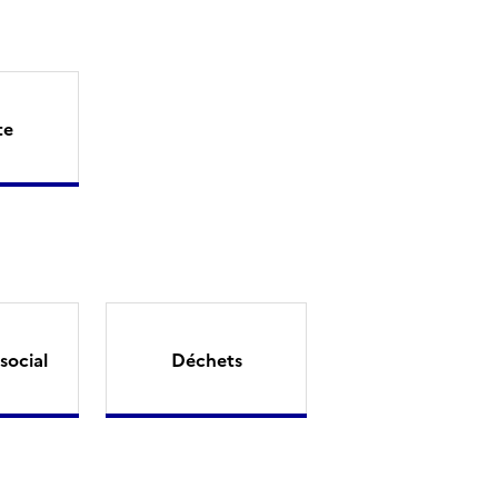
te
social
Déchets