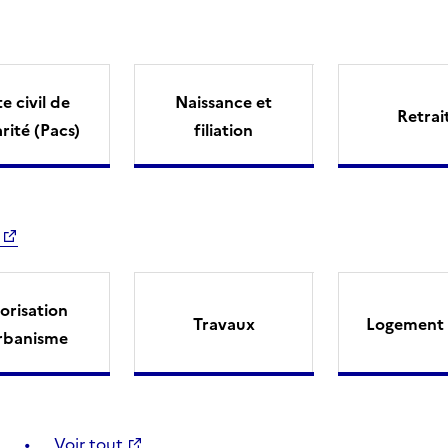
e civil de
Naissance et
Retrai
arité (Pacs)
filiation
orisation
Travaux
Logement 
rbanisme
Voir tout