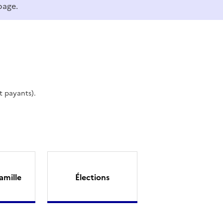
page.
t payants).
amille
Élections