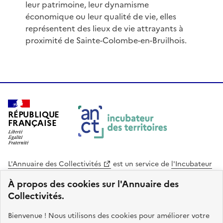
leur patrimoine, leur dynamisme
économique ou leur qualité de vie, elles
représentent des lieux de vie attrayants à
proximité de Sainte-Colombe-en-Bruilhois.
RÉPUBLIQUE
FRANÇAISE
L'Annuaire des Collectivités
est un service de
l'Incubateur
des Territoires
, une mission de
l'Agence Nationale de la
À propos des cookies sur l'Annuaire des
Cohésion des Territoires
. Le code source de ce site web
Collectivités.
est disponible en licence libre. Le design de ce site est conçu
avec le système de design de l’État.
Bienvenue ! Nous utilisons des cookies pour améliorer votre