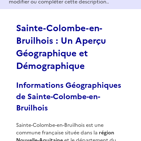
modifier ou compléter cette description..
o
f
3
Sainte-Colombe-en-
Bruilhois : Un Aperçu
Géographique et
Démographique
Informations Géographiques
de Sainte-Colombe-en-
Bruilhois
Sainte-Colombe-en-Bruilhois est une
commune française située dans la
région
Nouvelle-Aquitaine
et le département du