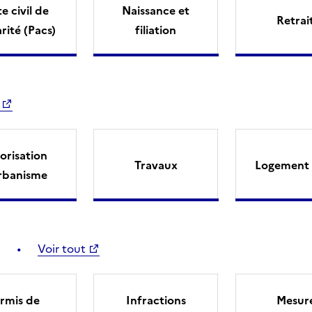
e civil de
Naissance et
Retrai
arité (Pacs)
filiation
orisation
Travaux
Logement 
rbanisme
Voir tout
rmis de
Infractions
Mesur