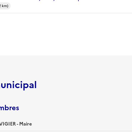
2 km)
unicipal
embres
IGIER - Maire