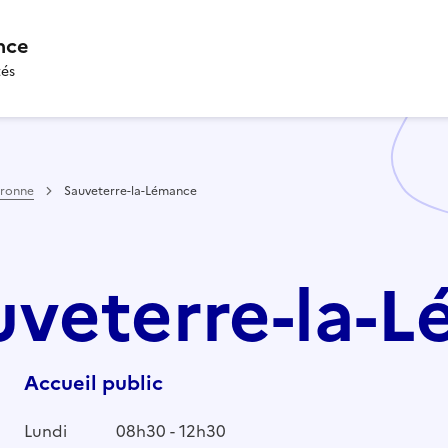
nce
tés
aronne
Sauveterre-la-Lémance
auveterre-la-
Accueil public
Lundi
08h30 - 12h30