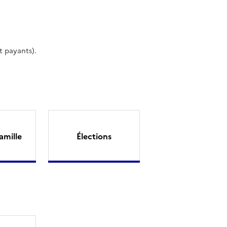
t payants).
amille
Élections