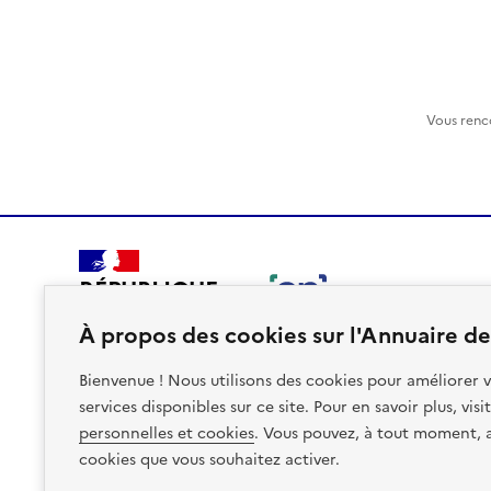
Vous renc
RÉPUBLIQUE
FRANÇAISE
À propos des cookies sur l'Annuaire des
Bienvenue ! Nous utilisons des cookies pour améliorer v
services disponibles sur ce site. Pour en savoir plus, vis
personnelles et cookies
. Vous pouvez, à tout moment, av
Plan du site
Accessibilite : non conforme
Mentions léga
cookies que vous souhaitez activer.