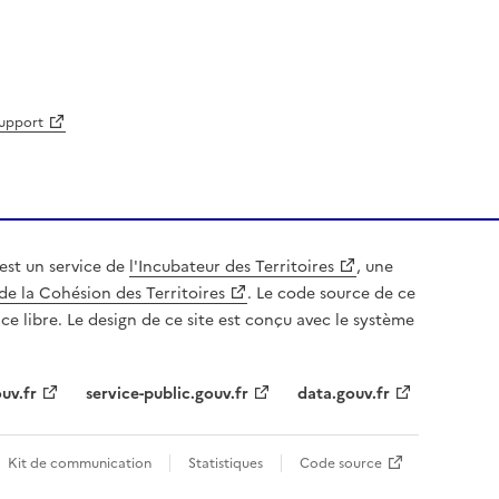
support
est un service de
l'Incubateur des Territoires
, une
de la Cohésion des Territoires
. Le code source de ce
nce libre. Le design de ce site est conçu avec le système
uv.fr
service-public.gouv.fr
data.gouv.fr
Kit de communication
Statistiques
Code source