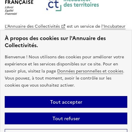
FRANÇAISE
L'Annuaire des Collectivités
est un service de
l'Incubateur
des Territoires
, une mission de
l'Agence Nationale de la
À propos des cookies sur l'Annuaire des
Cohésion des Territoires
. Le code source de ce site web
Collectivités.
est disponible en licence libre. Le design de ce site est conçu
avec le système de design de l’État.
Bienvenue ! Nous utilisons des cookies pour améliorer votre
expérience et les services disponibles sur ce site. Pour en
legifrance.gouv.fr
info.gouv.fr
savoir plus, visitez la page
Données personnelles et cookies
.
Vous pouvez, à tout moment, avoir le contrôle sur les
service-public.gouv.fr
data.gouv.fr
cookies que vous souhaitez activer.
Plan du site
Accessibilite : non conforme
Mentions légales
Tout accepter
Politique de confidentialité
Gestion des cookies
FAQ
Kit de
Tout refuser
communication
Statistiques
Code source