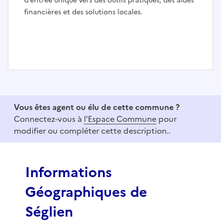
d’entrée unique vers des outils pratiques, des aides
financières et des solutions locales.
I
t
e
Vous êtes agent ou élu de cette commune ?
m
Connectez-vous à
l'Espace Commune
pour
1
modifier ou compléter cette description..
o
f
3
Informations
Géographiques de
Séglien