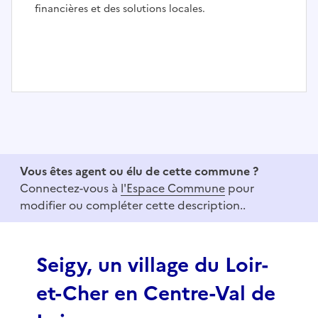
financières et des solutions locales.
I
t
e
m
1
Vous êtes agent ou élu de cette commune ?
o
Connectez-vous à
l'Espace Commune
pour
f
modifier ou compléter cette description..
3
Seigy, un village du Loir-
et-Cher en Centre-Val de