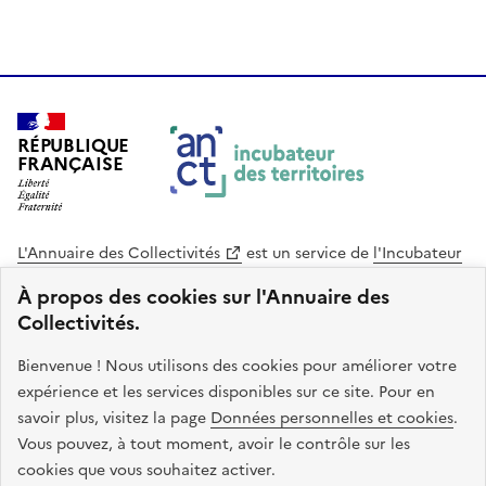
RÉPUBLIQUE
FRANÇAISE
L'Annuaire des Collectivités
est un service de
l'Incubateur
des Territoires
, une mission de
l'Agence Nationale de la
À propos des cookies sur l'Annuaire des
Cohésion des Territoires
. Le code source de ce site web
Collectivités.
est disponible en licence libre. Le design de ce site est conçu
avec le système de design de l’État.
Bienvenue ! Nous utilisons des cookies pour améliorer votre
expérience et les services disponibles sur ce site. Pour en
legifrance.gouv.fr
info.gouv.fr
savoir plus, visitez la page
Données personnelles et cookies
.
Vous pouvez, à tout moment, avoir le contrôle sur les
service-public.gouv.fr
data.gouv.fr
cookies que vous souhaitez activer.