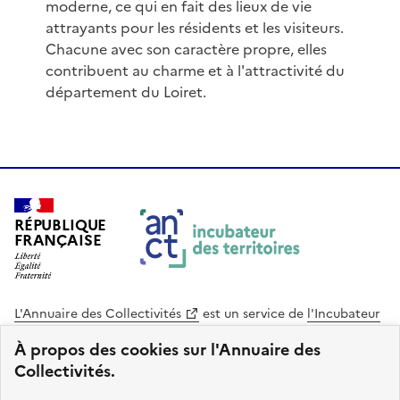
moderne, ce qui en fait des lieux de vie
attrayants pour les résidents et les visiteurs.
Chacune avec son caractère propre, elles
contribuent au charme et à l'attractivité du
département du Loiret.
RÉPUBLIQUE
FRANÇAISE
L'Annuaire des Collectivités
est un service de
l'Incubateur
des Territoires
, une mission de
l'Agence Nationale de la
À propos des cookies sur l'Annuaire des
Cohésion des Territoires
. Le code source de ce site web
Collectivités.
est disponible en licence libre. Le design de ce site est conçu
avec le système de design de l’État.