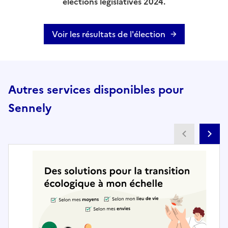
élections législatives 2024.
Voir les résultats de l'élection
Autres services disponibles pour
Sennely
Partenai
Pa