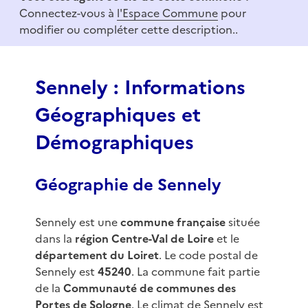
m
Connectez-vous à
l'Espace Commune
pour
1
modifier ou compléter cette description..
o
f
3
Sennely : Informations
Géographiques et
Démographiques
Géographie de Sennely
Sennely est une
commune française
située
dans la
région Centre-Val de Loire
et le
département du Loiret
. Le code postal de
Sennely est
45240
. La commune fait partie
de la
Communauté de communes des
Portes de Sologne
. Le climat de Sennely est