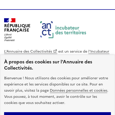
RÉPUBLIQUE
FRANÇAISE
L'Annuaire des Collectivités
est un service de
l'Incubateur
des Territoires
, une mission de
l'Agence Nationale de la
À propos des cookies sur l'Annuaire des
Cohésion des Territoires
. Le code source de ce site web
Collectivités.
est disponible en licence libre. Le design de ce site est conçu
avec le système de design de l’État.
Bienvenue ! Nous utilisons des cookies pour améliorer votre
expérience et les services disponibles sur ce site. Pour en
legifrance.gouv.fr
info.gouv.fr
savoir plus, visitez la page
Données personnelles et cookies
.
Vous pouvez, à tout moment, avoir le contrôle sur les
service-public.gouv.fr
data.gouv.fr
cookies que vous souhaitez activer.
Plan du site
Accessibilite : non conforme
Mentions légales