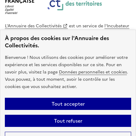
FRANÇAISE
L'Annuaire des Collectivités
est un service de
l'Incubateur
des Territoires
, une mission de
l'Agence Nationale de la
À propos des cookies sur l'Annuaire des
Cohésion des Territoires
. Le code source de ce site web
Collectivités.
est disponible en licence libre. Le design de ce site est conçu
avec le système de design de l’État.
Bienvenue ! Nous utilisons des cookies pour améliorer votre
expérience et les services disponibles sur ce site. Pour en
legifrance.gouv.fr
info.gouv.fr
savoir plus, visitez la page
Données personnelles et cookies
.
Vous pouvez, à tout moment, avoir le contrôle sur les
service-public.gouv.fr
data.gouv.fr
cookies que vous souhaitez activer.
Plan du site
Accessibilite : non conforme
Mentions légales
Tout accepter
Politique de confidentialité
Gestion des cookies
FAQ
Kit de
Tout refuser
communication
Statistiques
Code source
Sauf mention contraire, tous les contenus de ce site sont sous
licence