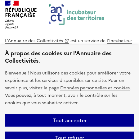
RÉPUBLIQUE
FRANÇAISE
L'Annuaire des Collectivités
est un service de
l'Incubateur
des Territoires
, une mission de
l'Agence Nationale de la
À propos des cookies sur l'Annuaire des
Cohésion des Territoires
. Le code source de ce site web
Collectivités.
est disponible en licence libre. Le design de ce site est conçu
avec le système de design de l’État.
Bienvenue ! Nous utilisons des cookies pour améliorer votre
expérience et les services disponibles sur ce site. Pour en
legifrance.gouv.fr
info.gouv.fr
savoir plus, visitez la page
Données personnelles et cookies
.
Vous pouvez, à tout moment, avoir le contrôle sur les
service-public.gouv.fr
data.gouv.fr
cookies que vous souhaitez activer.
Plan du site
Accessibilite : non conforme
Mentions légales
Tout accepter
Politique de confidentialité
Gestion des cookies
FAQ
Kit de
Tout refuser
communication
Statistiques
Code source