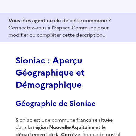
I
t
e
Vous êtes agent ou élu de cette commune ?
m
Connectez-vous à
l'Espace Commune
pour
1
modifier ou compléter cette description..
o
f
3
Sioniac : Aperçu
Géographique et
Démographique
Géographie de Sioniac
Sioniac est une commune française située
dans la
région Nouvelle-Aquitaine
et le
département de la Corrèze
. Son code postal