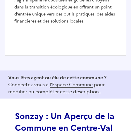
J’agis simplifie le quotidien et guide les citoyens
dans la transition écologique en offrant un point
d’entrée unique vers des outils pratiques, des aides
financières et des solutions locales.
I
t
e
Vous êtes agent ou élu de cette commune ?
m
Connectez-vous à
l'Espace Commune
pour
1
modifier ou compléter cette description..
o
f
3
Sonzay : Un Aperçu de la
Commune en Centre-Val