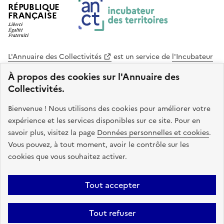
RÉPUBLIQUE
FRANÇAISE
L'Annuaire des Collectivités
est un service de
l'Incubateur
des Territoires
, une mission de
l'Agence Nationale de la
À propos des cookies sur l'Annuaire des
Cohésion des Territoires
. Le code source de ce site web
Collectivités.
est disponible en licence libre. Le design de ce site est conçu
avec le système de design de l’État.
Bienvenue ! Nous utilisons des cookies pour améliorer votre
expérience et les services disponibles sur ce site. Pour en
legifrance.gouv.fr
info.gouv.fr
savoir plus, visitez la page
Données personnelles et cookies
.
Vous pouvez, à tout moment, avoir le contrôle sur les
service-public.gouv.fr
data.gouv.fr
cookies que vous souhaitez activer.
Plan du site
Accessibilite : non conforme
Mentions légales
Tout accepter
Politique de confidentialité
Gestion des cookies
FAQ
Kit de
Tout refuser
communication
Statistiques
Code source