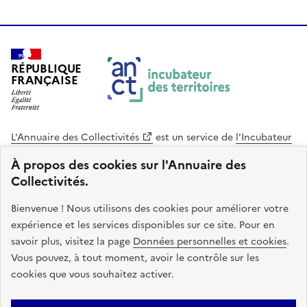
RÉPUBLIQUE
FRANÇAISE
L'Annuaire des Collectivités
est un service de
l'Incubateur
des Territoires
, une mission de
l'Agence Nationale de la
À propos des cookies sur l'Annuaire des
Cohésion des Territoires
. Le code source de ce site web
Collectivités.
est disponible en licence libre. Le design de ce site est conçu
avec le système de design de l’État.
Bienvenue ! Nous utilisons des cookies pour améliorer votre
expérience et les services disponibles sur ce site. Pour en
legifrance.gouv.fr
info.gouv.fr
savoir plus, visitez la page
Données personnelles et cookies
.
Vous pouvez, à tout moment, avoir le contrôle sur les
service-public.gouv.fr
data.gouv.fr
cookies que vous souhaitez activer.
Plan du site
Accessibilite : non conforme
Mentions légales