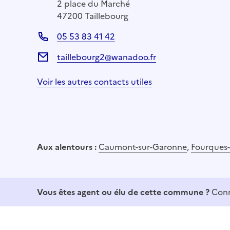
2 place du Marché
47200 Taillebourg
05 53 83 41 42
taillebourg2@wanadoo.fr
Voir les autres contacts utiles
Aux alentours :
Caumont-sur-Garonne
,
Fourques
Vous êtes agent ou élu de cette commune ?
Conn