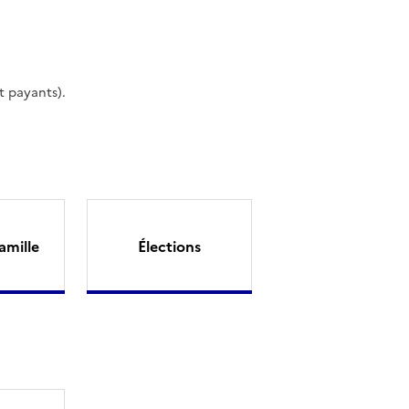
t payants).
amille
Élections