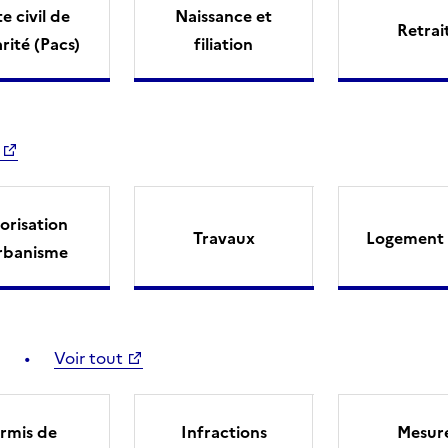
e civil de
Naissance et
Retrai
arité (Pacs)
filiation
orisation
Travaux
Logement 
rbanisme
Voir tout
rmis de
Infractions
Mesur