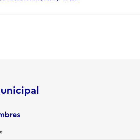
unicipal
embres
e