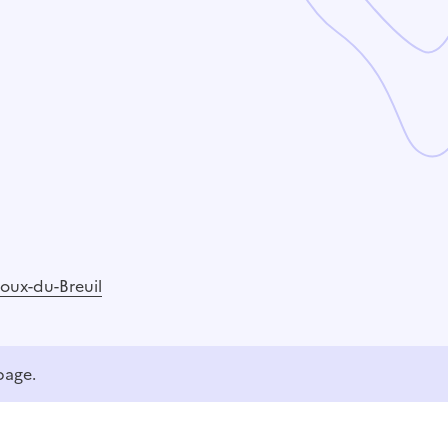
doux-du-Breuil
page.