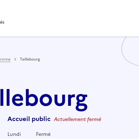
tés
aronne
Taillebourg
illebourg
Accueil public
Actuellement fermé
Lundi
Fermé