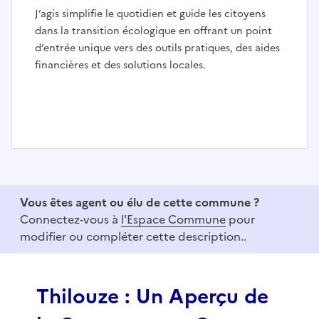
J’agis simplifie le quotidien et guide les citoyens
dans la transition écologique en offrant un point
d’entrée unique vers des outils pratiques, des aides
financières et des solutions locales.
I
t
e
Vous êtes agent ou élu de cette commune ?
m
Connectez-vous à
l'Espace Commune
pour
1
modifier ou compléter cette description..
o
f
3
Thilouze : Un Aperçu de