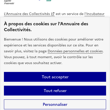
L'Annuaire des Collectivités
est un service de
l'Incubateur
des Territoires
, une mission de
l'Agence Nationale de la
À propos des cookies sur l'Annuaire des
Cohésion des Territoires
. Le code source de ce site web
Collectivités.
est disponible en licence libre. Le design de ce site est conçu
avec le système de design de l’État.
Bienvenue ! Nous utilisons des cookies pour améliorer votre
expérience et les services disponibles sur ce site. Pour en
legifrance.gouv.fr
info.gouv.fr
savoir plus, visitez la page
Données personnelles et cookies
.
Vous pouvez, à tout moment, avoir le contrôle sur les
service-public.gouv.fr
data.gouv.fr
cookies que vous souhaitez activer.
Plan du site
Accessibilite : non conforme
Mentions légales
Tout accepter
Politique de confidentialité
Gestion des cookies
FAQ
Kit de
Tout refuser
communication
Statistiques
Code source
Sauf mention contraire, tous les contenus de ce site sont sous
licence
Personnaliser
etalab-2.0