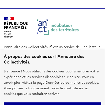
RÉPUBLIQUE
FRANÇAISE
L'Annuaire des Collectivités
est un service de
l'Incubateur
des Territoires
, une mission de
l'Agence Nationale de la
À propos des cookies sur l'Annuaire des
Cohésion des Territoires
. Le code source de ce site web
Collectivités.
est disponible en licence libre. Le design de ce site est conçu
avec le système de design de l’État.
Bienvenue ! Nous utilisons des cookies pour améliorer votre
expérience et les services disponibles sur ce site. Pour en
legifrance.gouv.fr
info.gouv.fr
savoir plus, visitez la page
Données personnelles et cookies
.
Vous pouvez, à tout moment, avoir le contrôle sur les
service-public.gouv.fr
data.gouv.fr
cookies que vous souhaitez activer.
Plan du site
Accessibilite : non conforme
Mentions légales