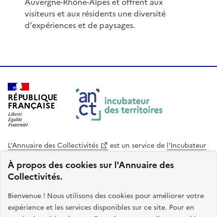
Auvergne-Rhône-Alpes et offrent aux
visiteurs et aux résidents une diversité
d'expériences et de paysages.
RÉPUBLIQUE
FRANÇAISE
L'Annuaire des Collectivités
est un service de
l'Incubateur
des Territoires
, une mission de
l'Agence Nationale de la
À propos des cookies sur l'Annuaire des
Cohésion des Territoires
. Le code source de ce site web
Collectivités.
est disponible en licence libre. Le design de ce site est conçu
avec le système de design de l’État.
Bienvenue ! Nous utilisons des cookies pour améliorer votre
expérience et les services disponibles sur ce site. Pour en
legifrance.gouv.fr
info.gouv.fr