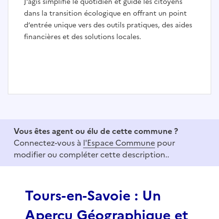
J’agis simplifie le quotidien et guide les citoyens
dans la transition écologique en offrant un point
d’entrée unique vers des outils pratiques, des aides
financières et des solutions locales.
I
t
e
Vous êtes agent ou élu de cette commune ?
m
Connectez-vous à
l'Espace Commune
pour
1
modifier ou compléter cette description..
o
f
3
Tours-en-Savoie : Un
Aperçu Géographique et