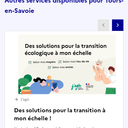
Autres services disponibles pour Tours-
en-Savoie
Partenai
Pa
J’agis
Des solutions pour la transition à
mon échelle !