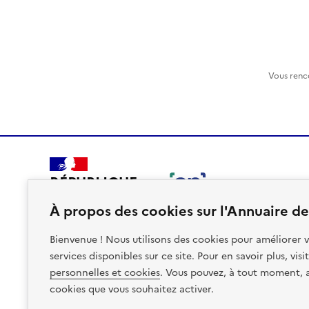
Vous renc
RÉPUBLIQUE
FRANÇAISE
À propos des cookies sur l'Annuaire des
Bienvenue ! Nous utilisons des cookies pour améliorer v
services disponibles sur ce site. Pour en savoir plus, vis
personnelles et cookies
. Vous pouvez, à tout moment, av
Plan du site
Accessibilite : non conforme
Mentions léga
cookies que vous souhaitez activer.