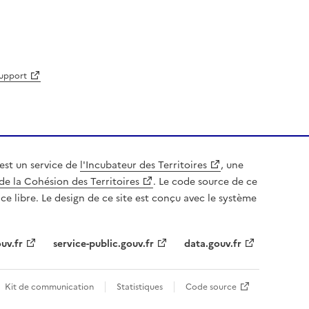
support
est un service de
l'Incubateur des Territoires
, une
de la Cohésion des Territoires
. Le code source de ce
nce libre. Le design de ce site est conçu avec le système
uv.fr
service-public.gouv.fr
data.gouv.fr
Kit de communication
Statistiques
Code source