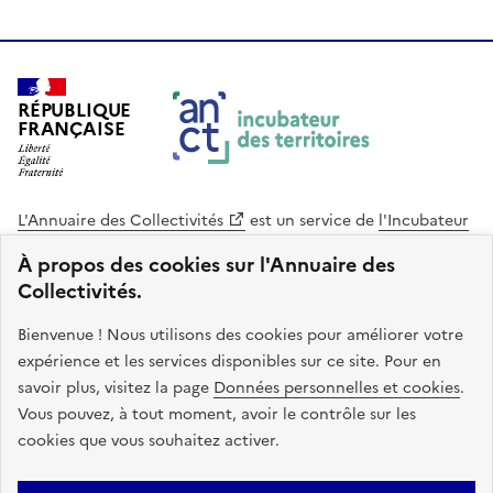
RÉPUBLIQUE
FRANÇAISE
L'Annuaire des Collectivités
est un service de
l'Incubateur
des Territoires
, une mission de
l'Agence Nationale de la
À propos des cookies sur l'Annuaire des
Cohésion des Territoires
. Le code source de ce site web
Collectivités.
est disponible en licence libre. Le design de ce site est conçu
avec le système de design de l’État.
Bienvenue ! Nous utilisons des cookies pour améliorer votre
expérience et les services disponibles sur ce site. Pour en
legifrance.gouv.fr
info.gouv.fr
savoir plus, visitez la page
Données personnelles et cookies
.
Vous pouvez, à tout moment, avoir le contrôle sur les
service-public.gouv.fr
data.gouv.fr
cookies que vous souhaitez activer.
Plan du site
Accessibilite : non conforme
Mentions légales