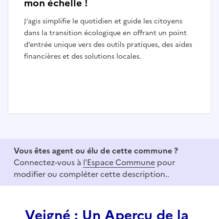
mon échelle !
J’agis simplifie le quotidien et guide les citoyens
dans la transition écologique en offrant un point
d’entrée unique vers des outils pratiques, des aides
financières et des solutions locales.
I
t
e
Vous êtes agent ou élu de cette commune ?
m
Connectez-vous à
l'Espace Commune
pour
1
modifier ou compléter cette description..
o
f
3
Veigné : Un Aperçu de la