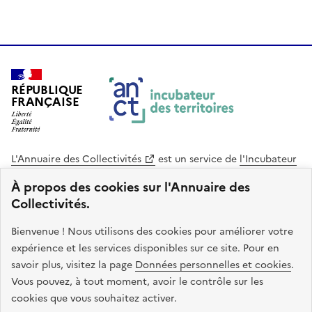
RÉPUBLIQUE
FRANÇAISE
L'Annuaire des Collectivités
est un service de
l'Incubateur
des Territoires
, une mission de
l'Agence Nationale de la
À propos des cookies sur l'Annuaire des
Cohésion des Territoires
. Le code source de ce site web
Collectivités.
est disponible en licence libre. Le design de ce site est conçu
avec le système de design de l’État.
Bienvenue ! Nous utilisons des cookies pour améliorer votre
expérience et les services disponibles sur ce site. Pour en
legifrance.gouv.fr
info.gouv.fr
savoir plus, visitez la page
Données personnelles et cookies
.
Vous pouvez, à tout moment, avoir le contrôle sur les
service-public.gouv.fr
data.gouv.fr
cookies que vous souhaitez activer.