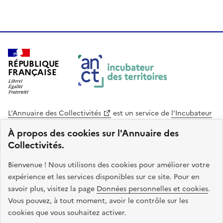
RÉPUBLIQUE
FRANÇAISE
L'Annuaire des Collectivités
est un service de
l'Incubateur
des Territoires
, une mission de
l'Agence Nationale de la
À propos des cookies sur l'Annuaire des
Cohésion des Territoires
. Le code source de ce site web
Collectivités.
est disponible en licence libre. Le design de ce site est conçu
avec le système de design de l’État.
Bienvenue ! Nous utilisons des cookies pour améliorer votre
expérience et les services disponibles sur ce site. Pour en
legifrance.gouv.fr
info.gouv.fr
savoir plus, visitez la page
Données personnelles et cookies
.
Vous pouvez, à tout moment, avoir le contrôle sur les
service-public.gouv.fr
data.gouv.fr
cookies que vous souhaitez activer.