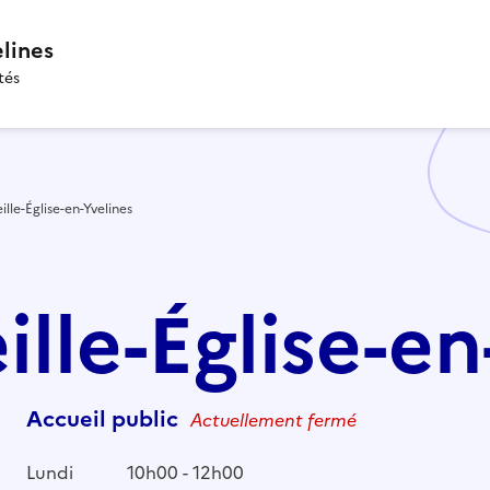
elines
tés
ille-Église-en-Yvelines
eille-Église-e
Accueil public
Actuellement fermé
Lundi
10h00 - 12h00