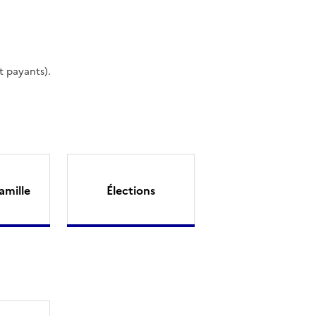
t payants).
amille
Élections