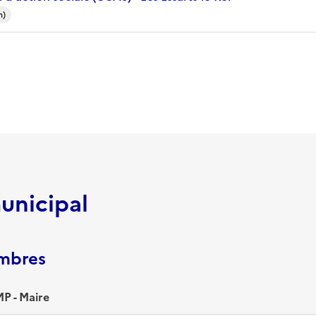
m)
unicipal
embres
P - Maire