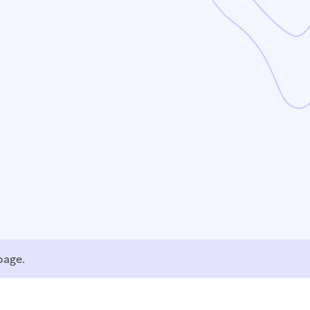
page.