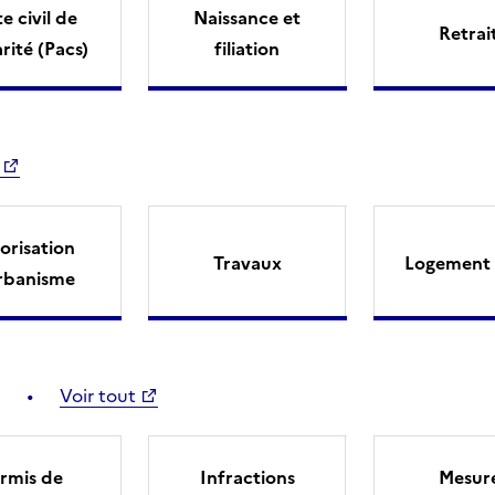
e civil de
Naissance et
Retrai
arité (Pacs)
filiation
orisation
Travaux
Logement 
rbanisme
Voir tout
rmis de
Infractions
Mesur