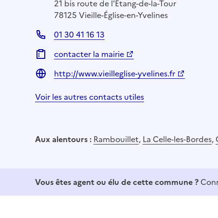
21 bis route de l'Étang-de-la-Tour
78125 Vieille-Église-en-Yvelines
01 30 41 16 13
contacter la mairie
http://www.vieilleglise-yvelines.fr
Voir les autres contacts utiles
Aux alentours :
Rambouillet
,
La Celle-les-Bordes
,
Vous êtes agent ou élu de cette commune ?
Conn