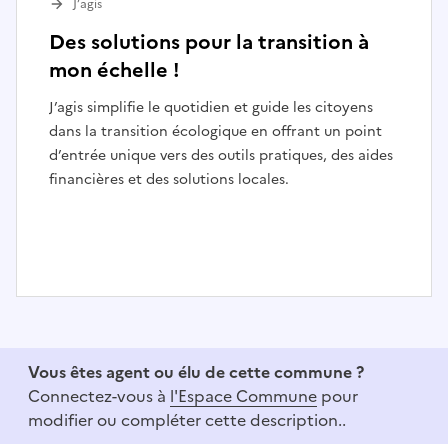
J’agis
Des solutions pour la transition à
mon échelle !
J’agis simplifie le quotidien et guide les citoyens
dans la transition écologique en offrant un point
d’entrée unique vers des outils pratiques, des aides
financières et des solutions locales.
I
t
e
Vous êtes agent ou élu de cette commune ?
m
Connectez-vous à
l'Espace Commune
pour
1
modifier ou compléter cette description..
o