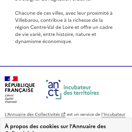
Chacune de ces villes, avec leur proximité à
Villebarou, contribue à la richesse de la
région Centre-Val de Loire et offre un cadre
de vie varié, entre histoire, nature et
dynamisme économique.
RÉPUBLIQUE
FRANÇAISE
L'Annuaire des Collectivités
est un service de
l'Incubateur
des Territoires
, une mission de
l'Agence Nationale de la
À propos des cookies sur l'Annuaire des
Cohésion des Territoires
. Le code source de ce site web