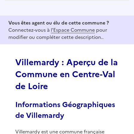
I
t
e
Vous êtes agent ou élu de cette commune ?
m
Connectez-vous à
l'Espace Commune
pour
1
modifier ou compléter cette description..
o
f
3
Villemardy : Aperçu de la
Commune en Centre-Val
de Loire
Informations Géographiques
de Villemardy
Villemardy est une commune française