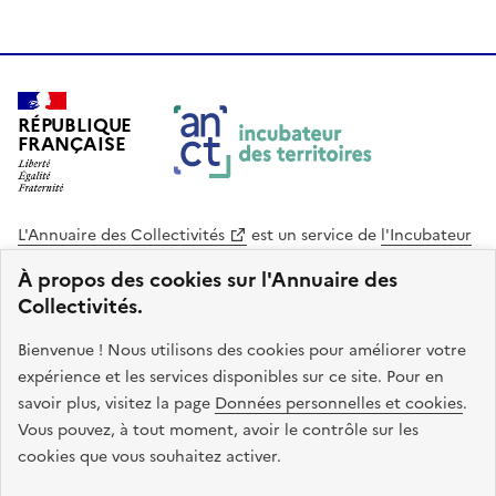
RÉPUBLIQUE
FRANÇAISE
L'Annuaire des Collectivités
est un service de
l'Incubateur
des Territoires
, une mission de
l'Agence Nationale de la
À propos des cookies sur l'Annuaire des
Cohésion des Territoires
. Le code source de ce site web
Collectivités.
est disponible en licence libre. Le design de ce site est conçu
avec le système de design de l’État.
Bienvenue ! Nous utilisons des cookies pour améliorer votre
expérience et les services disponibles sur ce site. Pour en
legifrance.gouv.fr
info.gouv.fr
savoir plus, visitez la page
Données personnelles et cookies
.
Vous pouvez, à tout moment, avoir le contrôle sur les
service-public.gouv.fr
data.gouv.fr
cookies que vous souhaitez activer.