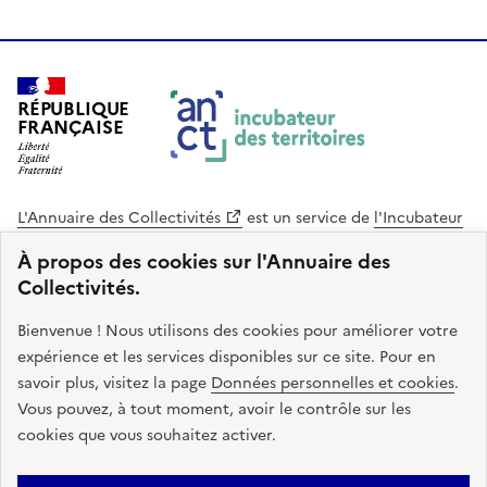
RÉPUBLIQUE
FRANÇAISE
L'Annuaire des Collectivités
est un service de
l'Incubateur
des Territoires
, une mission de
l'Agence Nationale de la
À propos des cookies sur l'Annuaire des
Cohésion des Territoires
. Le code source de ce site web
Collectivités.
est disponible en licence libre. Le design de ce site est conçu
avec le système de design de l’État.
Bienvenue ! Nous utilisons des cookies pour améliorer votre
expérience et les services disponibles sur ce site. Pour en
legifrance.gouv.fr
info.gouv.fr
savoir plus, visitez la page
Données personnelles et cookies
.
Vous pouvez, à tout moment, avoir le contrôle sur les
service-public.gouv.fr
data.gouv.fr
cookies que vous souhaitez activer.
Plan du site
Accessibilite : non conforme
Mentions légales