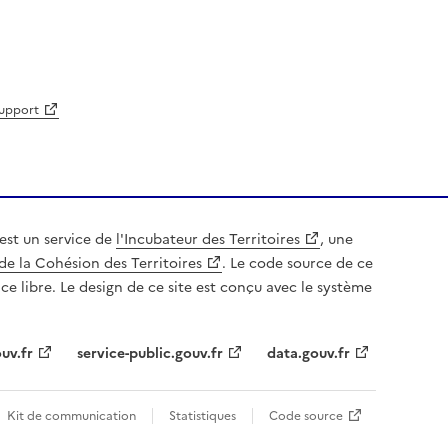
support
est un service de
l'Incubateur des Territoires
, une
de la Cohésion des Territoires
. Le code source de ce
nce libre. Le design de ce site est conçu avec le système
uv.fr
service-public.gouv.fr
data.gouv.fr
Kit de communication
Statistiques
Code source