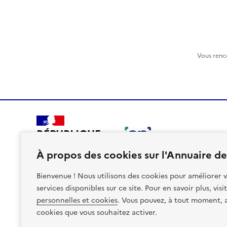
Vous renc
RÉPUBLIQUE
FRANÇAISE
À propos des cookies sur l'Annuaire des
Bienvenue ! Nous utilisons des cookies pour améliorer v
services disponibles sur ce site. Pour en savoir plus, vis
personnelles et cookies
. Vous pouvez, à tout moment, av
Plan du site
Accessibilite : non conforme
Mentions léga
cookies que vous souhaitez activer.