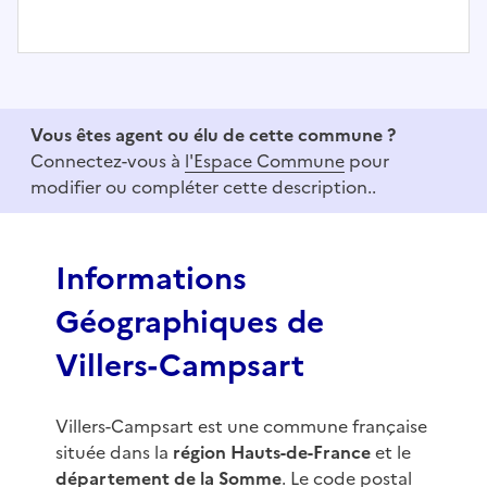
I
t
e
Vous êtes agent ou élu de cette commune ?
m
Connectez-vous à
l'Espace Commune
pour
1
modifier ou compléter cette description..
o
f
3
Informations
Géographiques de
Villers-Campsart
Villers-Campsart est une commune française
située dans la
région Hauts-de-France
et le
département de la Somme
. Le code postal