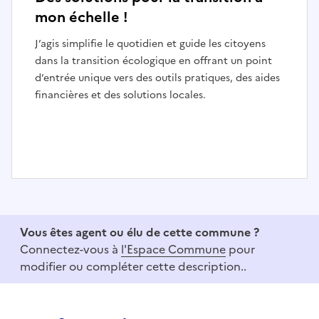
mon échelle !
J’agis simplifie le quotidien et guide les citoyens
dans la transition écologique en offrant un point
d’entrée unique vers des outils pratiques, des aides
financières et des solutions locales.
I
t
e
Vous êtes agent ou élu de cette commune ?
m
Connectez-vous à
l'Espace Commune
pour
1
modifier ou compléter cette description..
o
f
3