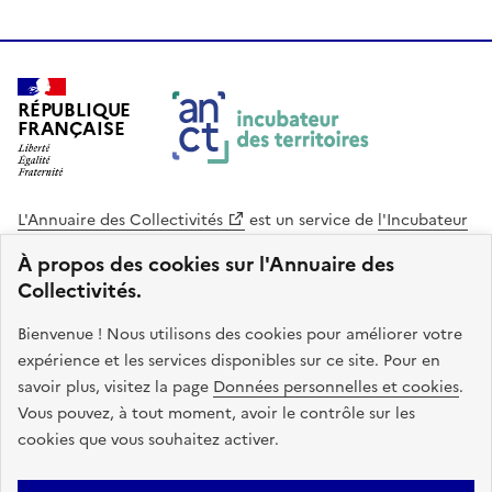
RÉPUBLIQUE
FRANÇAISE
L'Annuaire des Collectivités
est un service de
l'Incubateur
des Territoires
, une mission de
l'Agence Nationale de la
À propos des cookies sur l'Annuaire des
Cohésion des Territoires
. Le code source de ce site web
Collectivités.
est disponible en licence libre. Le design de ce site est conçu
avec le système de design de l’État.
Bienvenue ! Nous utilisons des cookies pour améliorer votre
expérience et les services disponibles sur ce site. Pour en
legifrance.gouv.fr
info.gouv.fr
savoir plus, visitez la page
Données personnelles et cookies
.
Vous pouvez, à tout moment, avoir le contrôle sur les
service-public.gouv.fr
data.gouv.fr
cookies que vous souhaitez activer.
Plan du site
Accessibilite : non conforme
Mentions légales