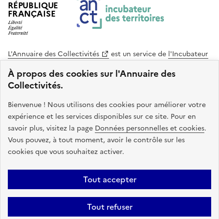
RÉPUBLIQUE
FRANÇAISE
L'Annuaire des Collectivités
est un service de
l'Incubateur
des Territoires
, une mission de
l'Agence Nationale de la
À propos des cookies sur l'Annuaire des
Cohésion des Territoires
. Le code source de ce site web
Collectivités.
est disponible en licence libre. Le design de ce site est conçu
avec le système de design de l’État.
Bienvenue ! Nous utilisons des cookies pour améliorer votre
expérience et les services disponibles sur ce site. Pour en
legifrance.gouv.fr
info.gouv.fr
savoir plus, visitez la page
Données personnelles et cookies
.
Vous pouvez, à tout moment, avoir le contrôle sur les
service-public.gouv.fr
data.gouv.fr
cookies que vous souhaitez activer.
Plan du site
Accessibilite : non conforme
Mentions légales
Tout accepter
Politique de confidentialité
Gestion des cookies
FAQ
Kit de
Tout refuser
communication
Statistiques
Code source